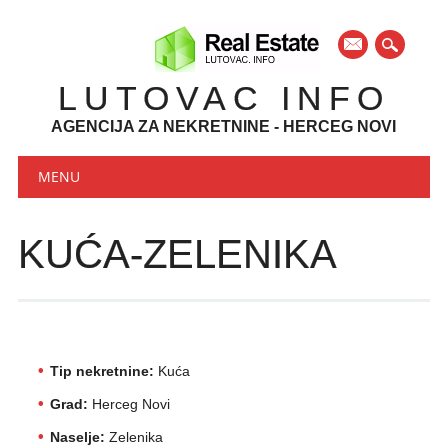
mail
LUTOVAC INFO
AGENCIJA ZA NEKRETNINE - HERCEG NOVI
Main menu
Skip to content
MENU
KUĆA-ZELENIKA
Tip nekretnine:
Kuća
Grad:
Herceg Novi
Naselje:
Zelenika