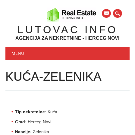
mail
LUTOVAC INFO
AGENCIJA ZA NEKRETNINE - HERCEG NOVI
Main menu
Skip to content
MENU
KUĆA-ZELENIKA
Tip nekretnine:
Kuća
Grad:
Herceg Novi
Naselje:
Zelenika