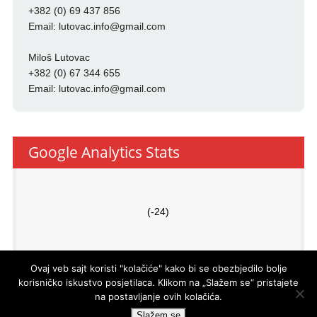
+382 (0) 69 437 856
Email:
lutovac.info@gmail.com
Miloš Lutovac
+382 (0) 67 344 655
Email:
lutovac.info@gmail.com
Google Analytics Stats
(-24)
Ovaj veb sajt koristi "kolačiće" kako bi se obezbjedilo bolje
korisničko iskustvo posjetilaca. Klikom na „Slažem se“ pristajete
na postavljanje ovih kolačića.
PRO
ECO
d.o.o.
© LUTOVAC INFO
- DEVELOPED BY
Slažem se