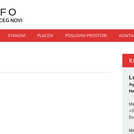
NFO
CEG NOVI
STANOVI
PLACEVI
POSLOVNI PROSTORI
KONTA
K
L
Ag
He
Mi
+3
Em
Mi