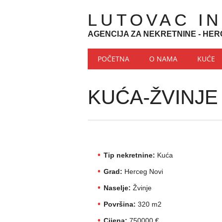
LUTOVAC I
AGENCIJA ZA NEKRETNINE - HER
Main menu
Skip to content
POČETNA
O NAMA
KUĆE
KUĆA-ŽVINJE
Tip nekretnine:
Kuća
Grad:
Herceg Novi
Naselje:
Žvinje
Površina:
320 m2
Cijena:
750000 €