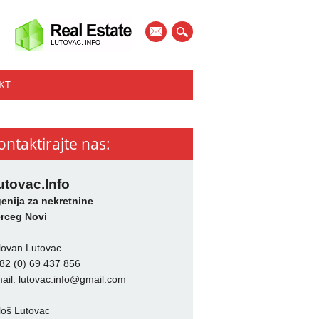
mail
KT
ontaktirajte nas:
utovac.Info
enija za nekretnine
rceg Novi
lovan Lutovac
82 (0) 69 437 856
ail:
lutovac.info@gmail.com
loš Lutovac