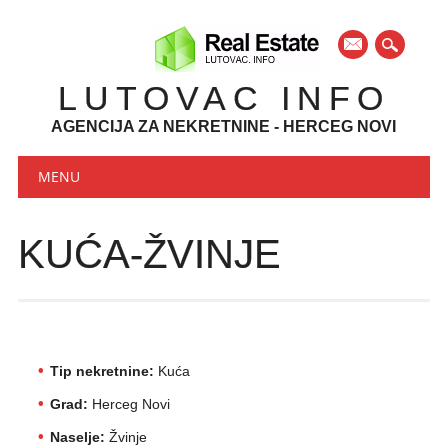
mail
LUTOVAC INFO
AGENCIJA ZA NEKRETNINE - HERCEG NOVI
Main menu
Skip to content
MENU
KUĆA-ŽVINJE
Tip nekretnine:
Kuća
Grad:
Herceg Novi
Naselje:
Žvinje