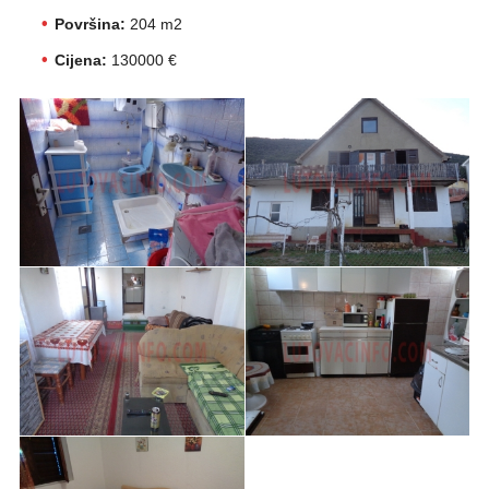
Površina:
204 m2
Cijena:
130000 €