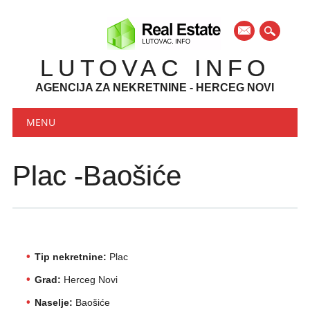
mail
LUTOVAC INFO
AGENCIJA ZA NEKRETNINE - HERCEG NOVI
Main menu
Skip to content
MENU
Plac -Baošiće
Tip nekretnine:
Plac
Grad:
Herceg Novi
Naselje:
Baošiće