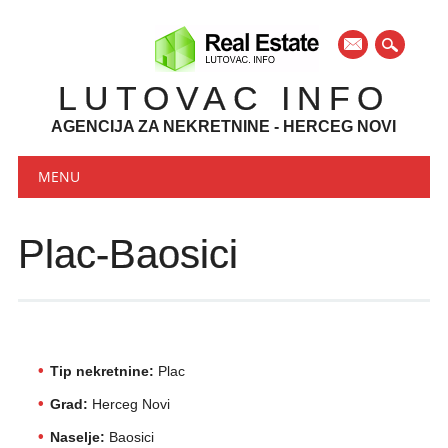
mail
LUTOVAC INFO
AGENCIJA ZA NEKRETNINE - HERCEG NOVI
Main menu
Skip to content
MENU
Plac-Baosici
Tip nekretnine:
Plac
Grad:
Herceg Novi
Naselje:
Baosici