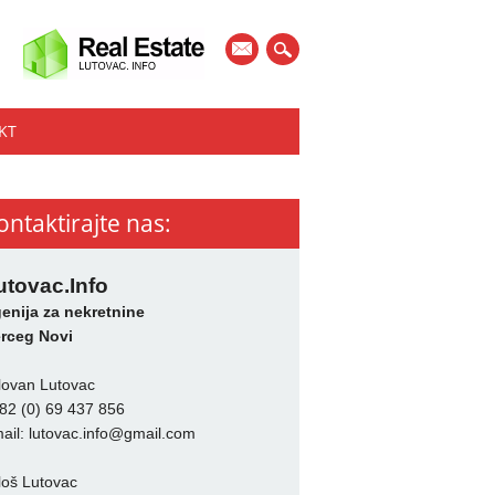
mail
KT
ontaktirajte nas:
utovac.Info
enija za nekretnine
rceg Novi
lovan Lutovac
82 (0) 69 437 856
ail:
lutovac.info@gmail.com
loš Lutovac