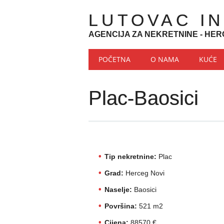
LUTOVAC I
AGENCIJA ZA NEKRETNINE - HER
Main menu
Skip to content
POČETNA
O NAMA
KUĆE
Plac-Baosici
Tip nekretnine:
Plac
Grad:
Herceg Novi
Naselje:
Baosici
Površina:
521 m2
Cijena:
88570 €