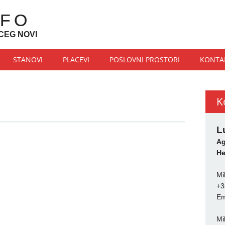
NFO
CEG NOVI
STANOVI
PLACEVI
POSLOVNI PROSTORI
KONTA
K
L
Ag
He
Mi
+3
Em
Mi