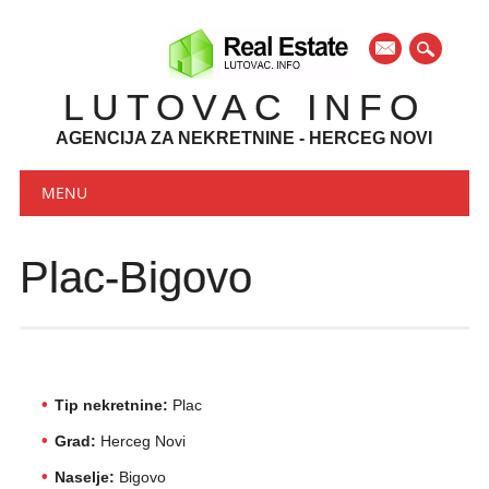
mail
LUTOVAC INFO
AGENCIJA ZA NEKRETNINE - HERCEG NOVI
Main menu
Skip to content
MENU
Plac-Bigovo
Tip nekretnine:
Plac
Grad:
Herceg Novi
Naselje:
Bigovo