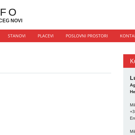
NFO
CEG NOVI
STANOVI
PLACEVI
POSLOVNI PROSTORI
KONTA
K
L
Ag
He
Mi
+3
Em
Mi