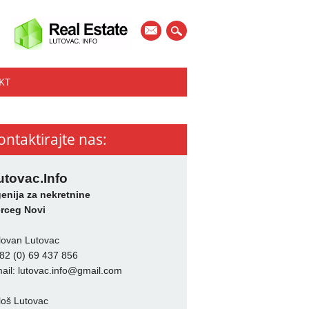
mail
KT
ontaktirajte nas:
utovac.Info
enija za nekretnine
rceg Novi
lovan Lutovac
82 (0) 69 437 856
ail:
lutovac.info@gmail.com
loš Lutovac