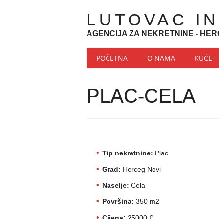
LUTOVAC I
AGENCIJA ZA NEKRETNINE - HER
Main menu
Skip to content
POČETNA
O NAMA
KUĆE
PLAC-CELA
Tip nekretnine:
Plac
Grad:
Herceg Novi
Naselje:
Cela
Površina:
350 m2
Cijena:
25000 €