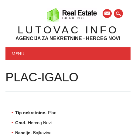
mail
LUTOVAC INFO
AGENCIJA ZA NEKRETNINE - HERCEG NOVI
Main menu
Skip to content
MENU
PLAC-IGALO
Tip nekretnine:
Plac
Grad:
Herceg Novi
Naselje:
Bajkovina