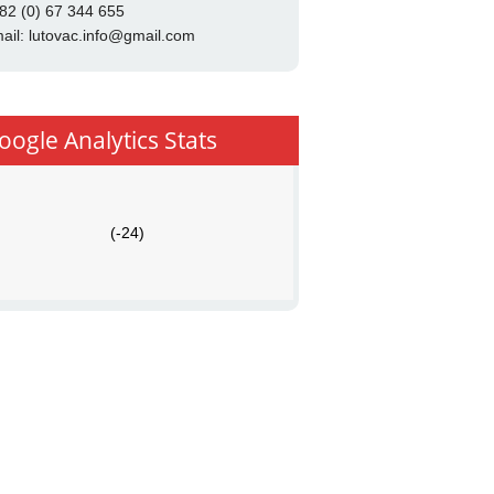
82 (0) 67 344 655
ail:
lutovac.info@gmail.com
oogle Analytics Stats
(-24)