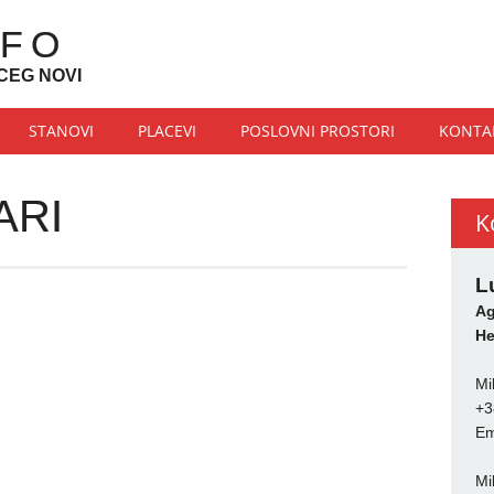
NFO
CEG NOVI
STANOVI
PLACEVI
POSLOVNI PROSTORI
KONTA
ARI
K
L
Ag
He
Mi
+3
Em
Mi