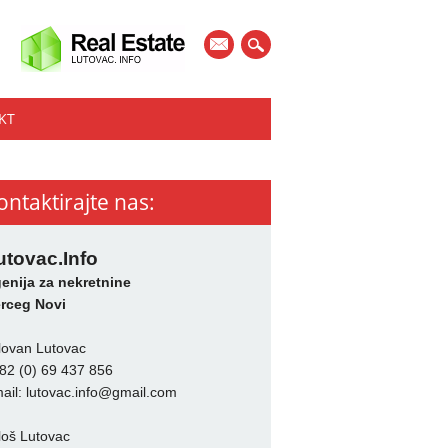
mail
KT
ontaktirajte nas:
utovac.Info
enija za nekretnine
rceg Novi
lovan Lutovac
82 (0) 69 437 856
ail:
lutovac.info@gmail.com
loš Lutovac