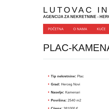
LUTOVAC I
AGENCIJA ZA NEKRETNINE - HER
Main menu
Skip to content
POČETNA
O NAMA
KUĆE
PLAC-KAMEN
Tip nekretnine:
Plac
Grad:
Herceg Novi
Naselje:
Kamenari
Površina:
2540 m2
Cijena:
381000 €