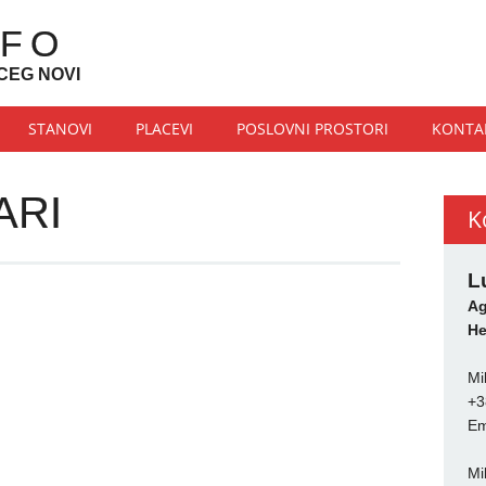
NFO
CEG NOVI
STANOVI
PLACEVI
POSLOVNI PROSTORI
KONTA
ARI
K
L
Ag
He
Mi
+3
Em
Mi