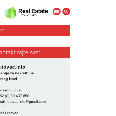
mail
KT
ontaktirajte nas:
utovac.Info
enija za nekretnine
rceg Novi
lovan Lutovac
82 (0) 69 437 856
ail:
lutovac.info@gmail.com
loš Lutovac