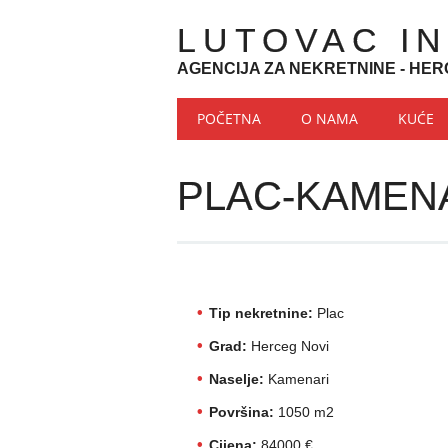
LUTOVAC I
AGENCIJA ZA NEKRETNINE - HER
Main menu
Skip to content
POČETNA
O NAMA
KUĆE
PLAC-KAMEN
Tip nekretnine:
Plac
Grad:
Herceg Novi
Naselje:
Kamenari
Površina:
1050 m2
Cijena:
84000 €