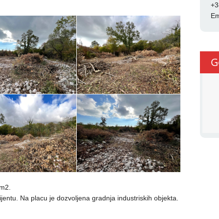
+3
Em
G
 m2.
entu. Na placu je dozvoljena gradnja industriskih objekta.