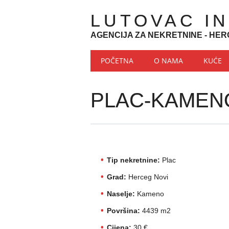
LUTOVAC I
AGENCIJA ZA NEKRETNINE - HER
Main menu
Skip to content
POČETNA
O NAMA
KUĆE
PLAC-KAMEN
Tip nekretnine:
Plac
Grad:
Herceg Novi
Naselje:
Kameno
Površina:
4439 m2
Cijena:
30 €