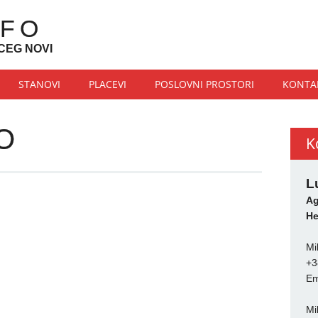
NFO
CEG NOVI
STANOVI
PLACEVI
POSLOVNI PROSTORI
KONTA
O
K
L
Ag
He
Mi
+3
Em
Mi