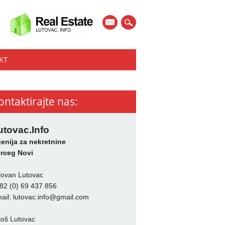
mail
KT
ontaktirajte nas:
utovac.Info
enija za nekretnine
rceg Novi
lovan Lutovac
82 (0) 69 437 856
ail:
lutovac.info@gmail.com
loš Lutovac