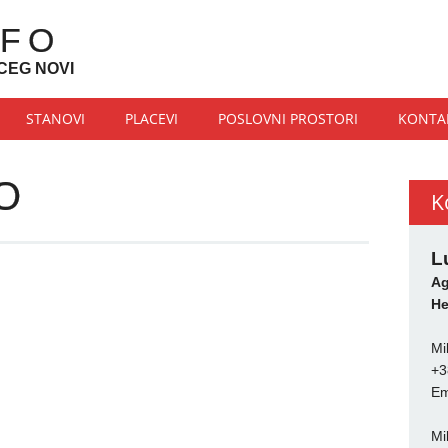
NFO
CEG NOVI
STANOVI
PLACEVI
POSLOVNI PROSTORI
KONTA
O
K
L
Ag
He
Mi
+3
Em
Mi