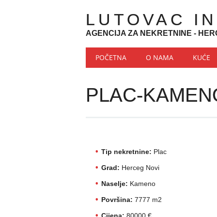
LUTOVAC I
AGENCIJA ZA NEKRETNINE - HER
Main menu
Skip to content
POČETNA
O NAMA
KUĆE
PLAC-KAMEN
Tip nekretnine:
Plac
Grad:
Herceg Novi
Naselje:
Kameno
Površina:
7777 m2
Cijena:
80000 €