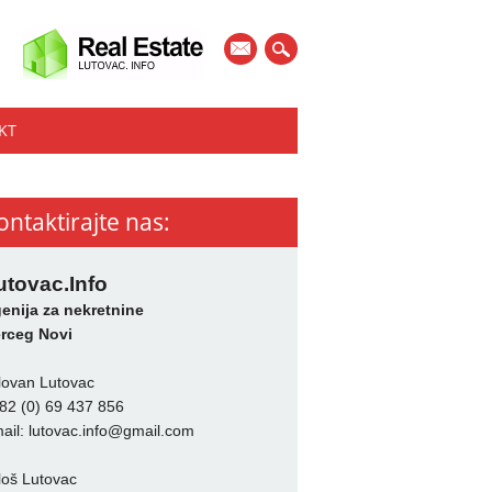
mail
KT
ontaktirajte nas:
utovac.Info
enija za nekretnine
rceg Novi
lovan Lutovac
82 (0) 69 437 856
ail:
lutovac.info@gmail.com
loš Lutovac