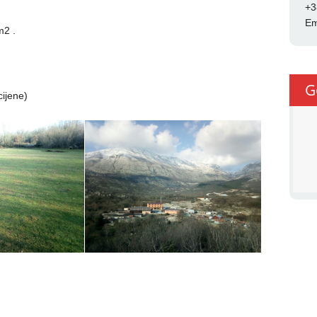
+3
Em
m2 .
G
ijene)