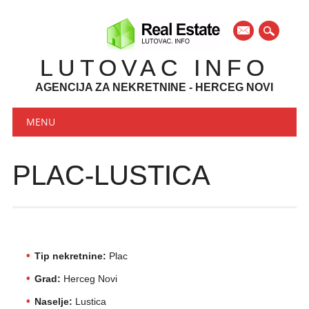
mail
LUTOVAC INFO
AGENCIJA ZA NEKRETNINE - HERCEG NOVI
Main menu
Skip to content
MENU
PLAC-LUSTICA
Tip nekretnine:
Plac
Grad:
Herceg Novi
Naselje:
Lustica