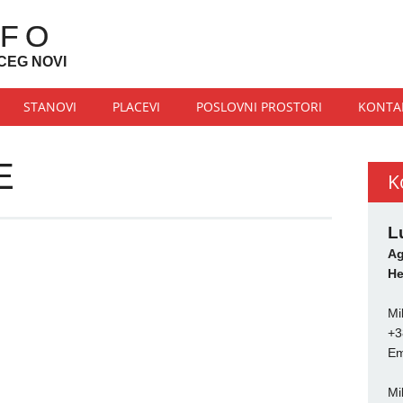
NFO
CEG NOVI
STANOVI
PLACEVI
POSLOVNI PROSTORI
KONTA
E
K
L
Ag
He
Mi
+3
Em
Mi