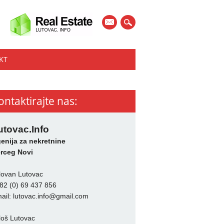
mail
KT
ontaktirajte nas:
utovac.Info
enija za nekretnine
rceg Novi
lovan Lutovac
82 (0) 69 437 856
ail:
lutovac.info@gmail.com
loš Lutovac