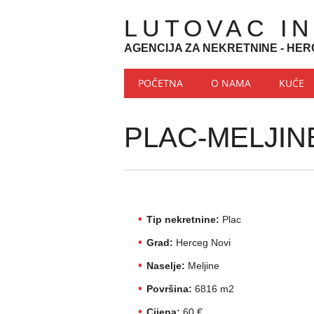
LUTOVAC I
AGENCIJA ZA NEKRETNINE - HER
Main menu
Skip to content
POČETNA
O NAMA
KUĆE
PLAC-MELJIN
Tip nekretnine:
Plac
Grad:
Herceg Novi
Naselje:
Meljine
Površina:
6816 m2
Cijena:
60 €