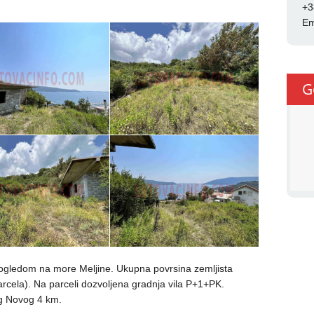
+3
Em
G
gledom na more Meljine. Ukupna povrsina zemljista
arcela). Na parceli dozvoljena gradnja vila P+1+PK.
g Novog 4 km.