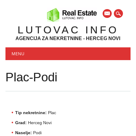
mail
LUTOVAC INFO
AGENCIJA ZA NEKRETNINE - HERCEG NOVI
Main menu
Skip to content
MENU
Plac-Podi
Tip nekretnine:
Plac
Grad:
Herceg Novi
Naselje:
Podi