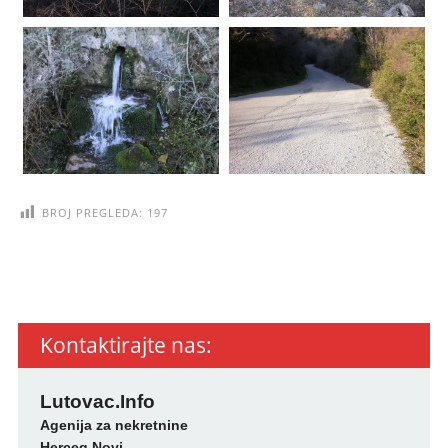
BROJ PREGLEDA:
197
Kontaktirajte nas:
Lutovac.Info
Agenija za nekretnine
Herceg Novi