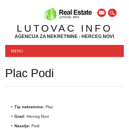
mail
LUTOVAC INFO
AGENCIJA ZA NEKRETNINE - HERCEG NOVI
Main menu
Skip to content
MENU
Plac Podi
Tip nekretnine:
Plac
Grad:
Herceg Novi
Naselje:
Podi