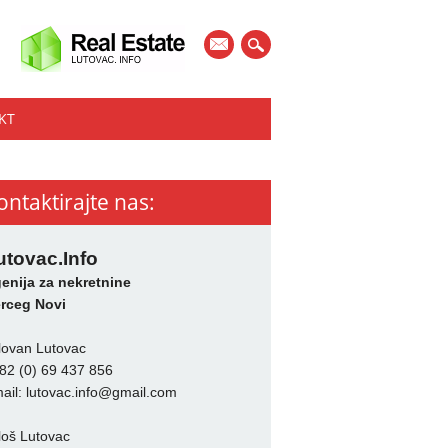
mail
KT
ontaktirajte nas:
utovac.Info
enija za nekretnine
rceg Novi
lovan Lutovac
82 (0) 69 437 856
ail:
lutovac.info@gmail.com
loš Lutovac