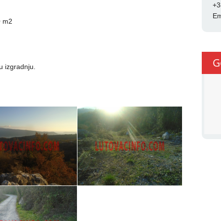
+3
Em
0 m2
G
u izgradnju.