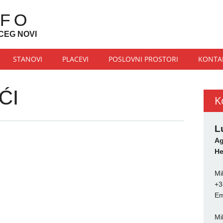
NFO
CEG NOVI
STANOVI
PLACEVI
POSLOVNI PROSTORI
KONTA
ĆI
K
L
Ag
He
Mi
+3
Em
Mi