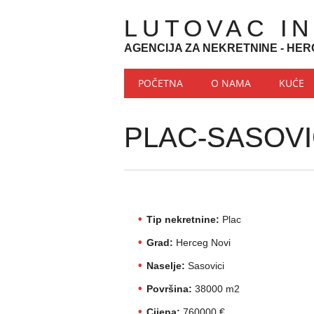
LUTOVAC I
AGENCIJA ZA NEKRETNINE - HER
Main menu
Skip to content
POČETNA
O NAMA
KUĆE
PLAC-SASOVI
Tip nekretnine:
Plac
Grad:
Herceg Novi
Naselje:
Sasovici
Površina:
38000 m2
Cijena:
760000 €