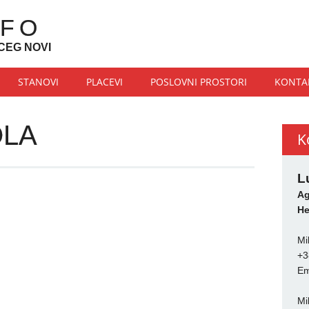
NFO
CEG NOVI
STANOVI
PLACEVI
POSLOVNI PROSTORI
KONTA
OLA
K
L
Ag
He
Mi
+3
Em
Mi