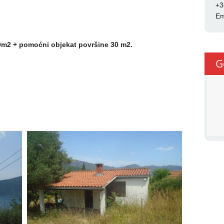
+3
Em
0m2 + pomoćni objekat površine 30 m2.
G