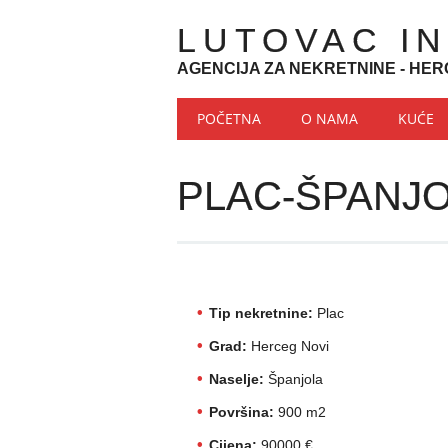
LUTOVAC I
AGENCIJA ZA NEKRETNINE - HER
Main menu
Skip to content
POČETNA
O NAMA
KUĆE
PLAC-ŠPANJ
Tip nekretnine:
Plac
Grad:
Herceg Novi
Naselje:
Španjola
Površina:
900 m2
Cijena:
90000 €