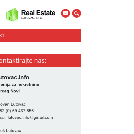
mail
KT
ontaktirajte nas:
utovac.Info
enija za nekretnine
rceg Novi
lovan Lutovac
82 (0) 69 437 856
ail:
lutovac.info@gmail.com
loš Lutovac