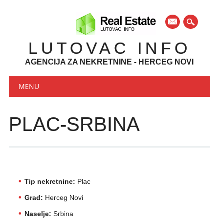
mail
LUTOVAC INFO
AGENCIJA ZA NEKRETNINE - HERCEG NOVI
Main menu
Skip to content
MENU
PLAC-SRBINA
Tip nekretnine:
Plac
Grad:
Herceg Novi
Naselje:
Srbina