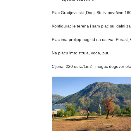
Plac Gradjevinski ,Donji Stoliv površine 1
Konfiguracije terena i sam plac su idalni za
Plac ima preljep pogled na ostrva, Perast, 
Na placu ima: struja, voda, put.
Cijena: 220 eura/1m2 –moguc dogovor oko