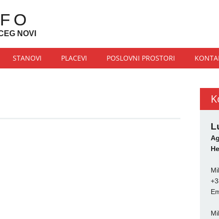
NFO
CEG NOVI
STANOVI
PLACEVI
POSLOVNI PROSTORI
KONTA
K
L
Ag
He
Mi
+3
Em
Mi