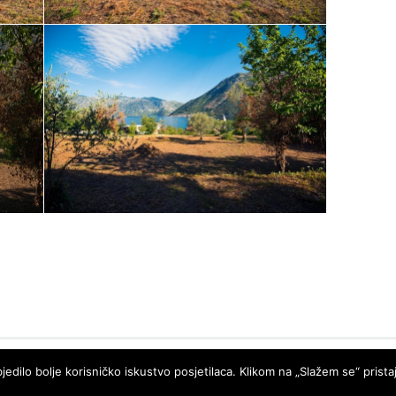
PRO
ECO
d.o.o.
© LUTOVAC INFO
- DEVELOPED BY
jedilo bolje korisničko iskustvo posjetilaca. Klikom na „Slažem se“ pristaj
POWERED BY
WP DEV SHED