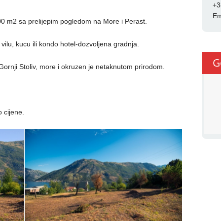
+3
Em
600 m2 sa prelijepim pogledom na More i Perast.
 vilu, kucu ili kondo hotel-dozvoljena gradnja.
G
Gornji Stoliv, more i okruzen je netaknutom prirodom.
 cijene.