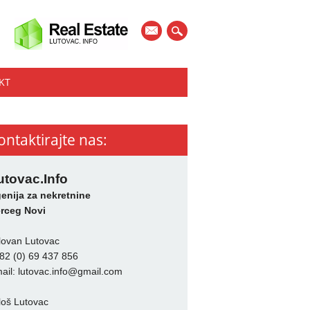
mail
KT
ontaktirajte nas:
utovac.Info
enija za nekretnine
rceg Novi
lovan Lutovac
82 (0) 69 437 856
ail:
lutovac.info@gmail.com
loš Lutovac