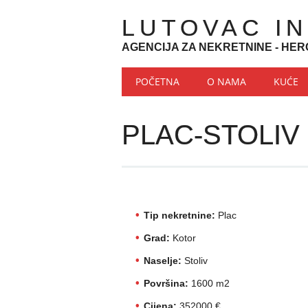
LUTOVAC I
AGENCIJA ZA NEKRETNINE - HER
Main menu
Skip to content
POČETNA
O NAMA
KUĆE
PLAC-STOLIV
Tip nekretnine:
Plac
Grad:
Kotor
Naselje:
Stoliv
Površina:
1600 m2
Cijena:
352000 €