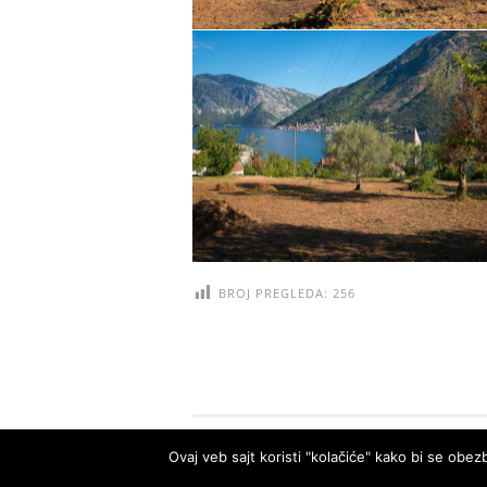
BROJ PREGLEDA:
256
Ovaj veb sajt koristi "kolačiće" kako bi se obezb