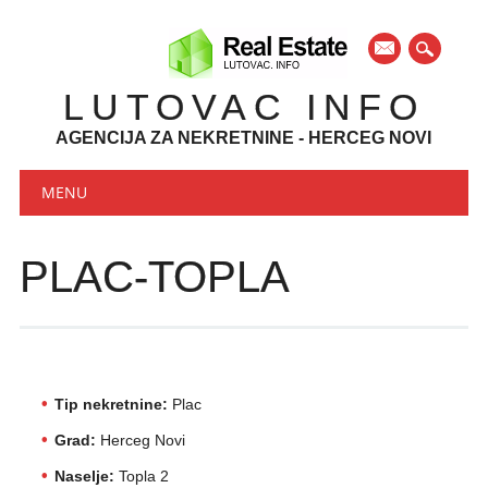
mail
LUTOVAC INFO
AGENCIJA ZA NEKRETNINE - HERCEG NOVI
Main menu
Skip to content
MENU
PLAC-TOPLA
Tip nekretnine:
Plac
Grad:
Herceg Novi
Naselje:
Topla 2