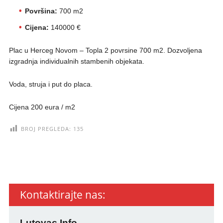
Površina:
700 m2
Cijena:
140000 €
Plac u Herceg Novom – Topla 2 povrsine 700 m2. Dozvoljena
izgradnja individualnih stambenih objekata.
Voda, struja i put do placa.
Cijena 200 eura / m2
BROJ PREGLEDA:
135
Kontaktirajte nas:
Lutovac.Info