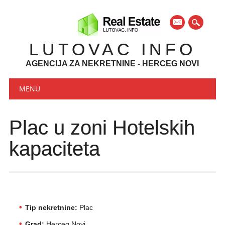
mail
LUTOVAC INFO
AGENCIJA ZA NEKRETNINE - HERCEG NOVI
Main menu
Skip to content
MENU
Plac u zoni Hotelskih
kapaciteta
Tip nekretnine:
Plac
Grad:
Herceg Novi