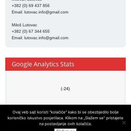
+382 (0) 69 437 856
Email:
lutovac.info@gmail.com
Miloš Lutovac
+382 (0) 67 344 655
Email:
lutovac.info@gmail.com
Google Analytics Stats
(-24)
Ovaj veb sajt koristi "kolačiće" kako bi se obezbjedilo bolje
korisničko iskustvo posjetilaca. Klikom na „Slažem se“ pristajete
na postavljanje ovih kolačića.
PRO
ECO
d.o.o.
© LUTOVAC INFO
- DEVELOPED BY