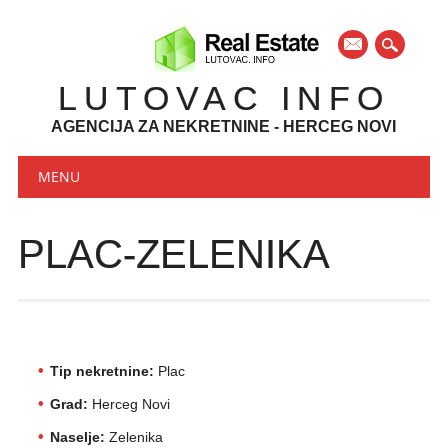
mail
LUTOVAC INFO
AGENCIJA ZA NEKRETNINE - HERCEG NOVI
Main menu
Skip to content
MENU
PLAC-ZELENIKA
Tip nekretnine:
Plac
Grad:
Herceg Novi
Naselje:
Zelenika