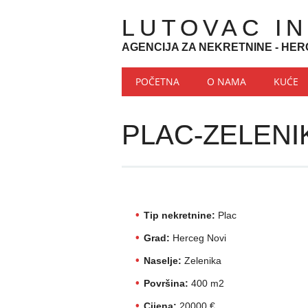
LUTOVAC I
AGENCIJA ZA NEKRETNINE - HER
Main menu
Skip to content
POČETNA
O NAMA
KUĆE
PLAC-ZELENI
Tip nekretnine:
Plac
Grad:
Herceg Novi
Naselje:
Zelenika
Površina:
400 m2
Cijena:
20000 €