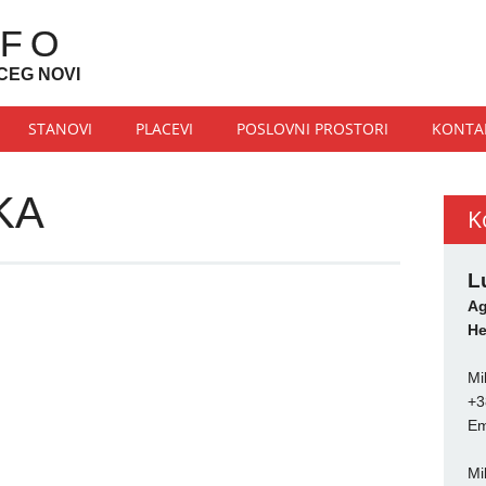
NFO
CEG NOVI
STANOVI
PLACEVI
POSLOVNI PROSTORI
KONTA
KA
K
L
Ag
He
Mi
+3
Em
Mi