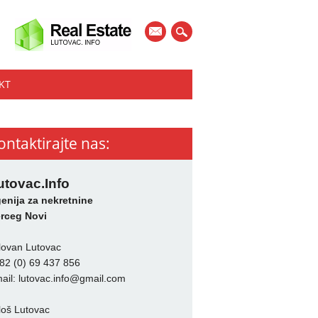
mail
KT
ontaktirajte nas:
utovac.Info
enija za nekretnine
rceg Novi
lovan Lutovac
82 (0) 69 437 856
ail:
lutovac.info@gmail.com
loš Lutovac