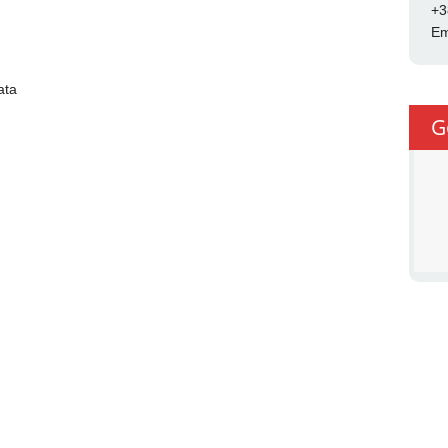
+3
Em
ata
G