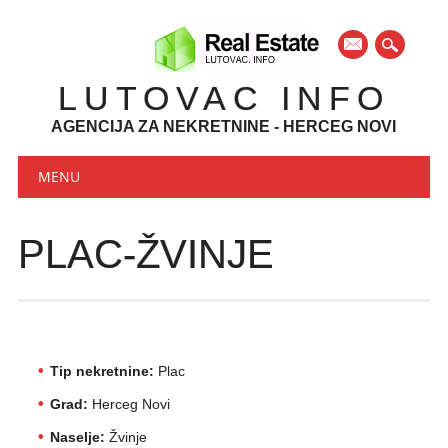
mail
LUTOVAC INFO
AGENCIJA ZA NEKRETNINE - HERCEG NOVI
Main menu
Skip to content
MENU
PLAC-ŽVINJE
Tip nekretnine:
Plac
Grad:
Herceg Novi
Naselje:
Žvinje