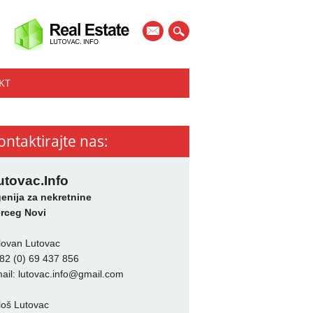
mail
KT
ontaktirajte nas:
utovac.Info
enija za nekretnine
rceg Novi
lovan Lutovac
82 (0) 69 437 856
ail:
lutovac.info@gmail.com
loš Lutovac