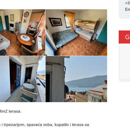
+3
Em
G
4m2 terasa.
i trpezarijom, spavaća soba, kupatilo i terasa sa