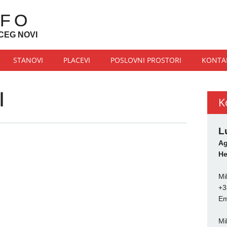
NFO
CEG NOVI
STANOVI
PLACEVI
POSLOVNI PROSTORI
KONTA
I
K
L
Ag
He
Mi
+3
Em
Mi