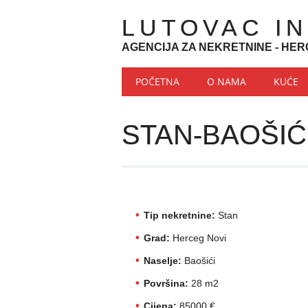
LUTOVAC I
AGENCIJA ZA NEKRETNINE - HER
Main menu
Skip to content
POČETNA
O NAMA
KUĆE
STAN-BAOŠIĆ
Tip nekretnine:
Stan
Grad:
Herceg Novi
Naselje:
Baošići
Površina:
28 m2
Cijena:
85000 €