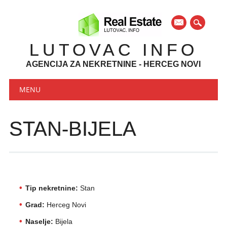
mail
LUTOVAC INFO
AGENCIJA ZA NEKRETNINE - HERCEG NOVI
Main menu
Skip to content
MENU
STAN-BIJELA
Tip nekretnine:
Stan
Grad:
Herceg Novi
Naselje:
Bijela