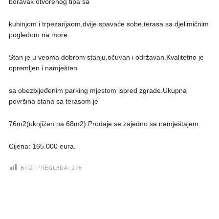
boravak otvorenog tipa sa
kuhinjom i trpezarijaom,dvije spavaće sobe,terasa sa djelimičnim
pogledom na more.
Stan je u veoma dobrom stanju,očuvan i održavan.Kvalitetno je
opremljen i namješten
sa obezbijeđenim parking mjestom ispred zgrade.Ukupna
površina stana sa terasom je
76m2(uknjižen na 68m2).Prodaje se zajedno sa namještajem.
Cijena: 165.000 eura.
BROJ PREGLEDA:
276