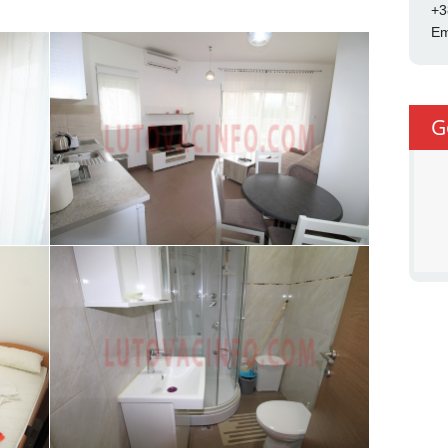
+3
Em
G