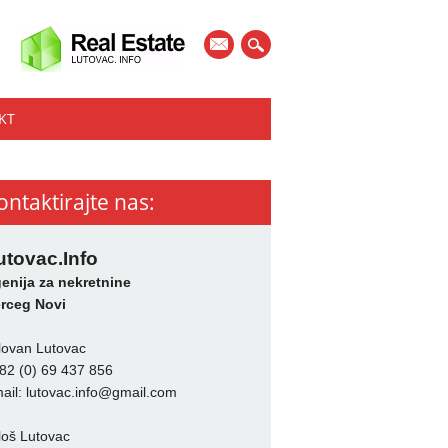
mail
KT
ontaktirajte nas:
utovac.Info
enija za nekretnine
rceg Novi
lovan Lutovac
82 (0) 69 437 856
ail:
lutovac.info@gmail.com
loš Lutovac