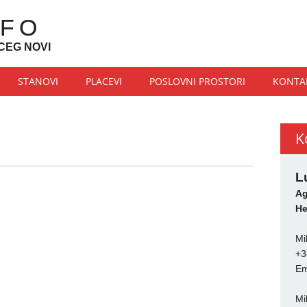
NFO
CEG NOVI
STANOVI
PLACEVI
POSLOVNI PROSTORI
KONTA
K
L
Ag
He
Mi
+3
Em
Mi