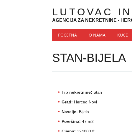
LUTOVAC I
AGENCIJA ZA NEKRETNINE - HER
Main menu
Skip to content
POČETNA
O NAMA
KUĆE
STAN-BIJELA
Tip nekretnine:
Stan
Grad:
Herceg Novi
Naselje:
Bijela
Površina:
47 m2
Cijena:
124000 €