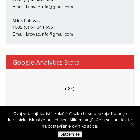
Email:
lutovac.info@gmail.com
Miloš Lutovac
+382 (0) 67 344 655
Email:
lutovac.info@gmail.com
Google Analytics Stats
(-24)
Ovaj veb sajt koristi "kolačiće" kako bi se obezbjedilo bolje
korisničko iskustvo posjetilaca. Klikom na „Slažem se“ pristajete
na postavljanje ovih kolačića.
PRO
ECO
d.o.o.
© LUTOVAC INFO
- DEVELOPED BY
Slažem se
POWERED BY
WP DEV SHED