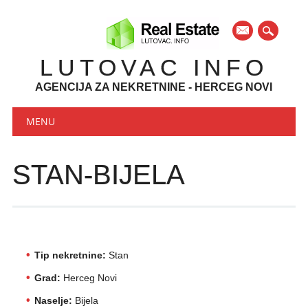
mail
LUTOVAC INFO
AGENCIJA ZA NEKRETNINE - HERCEG NOVI
Main menu
Skip to content
MENU
STAN-BIJELA
Tip nekretnine:
Stan
Grad:
Herceg Novi
Naselje:
Bijela