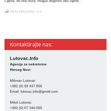
Cijena: 90.000 eura, moguć dogovor oko cijene…
BROJ PREGLEDA:
414
Kontaktirajte nas:
Lutovac.Info
Agenija za nekretnine
Herceg Novi
Milovan Lutovac
+382 (0) 69 437 856
Email:
lutovac.info@gmail.com
Miloš Lutovac
+382 (0) 67 344 655