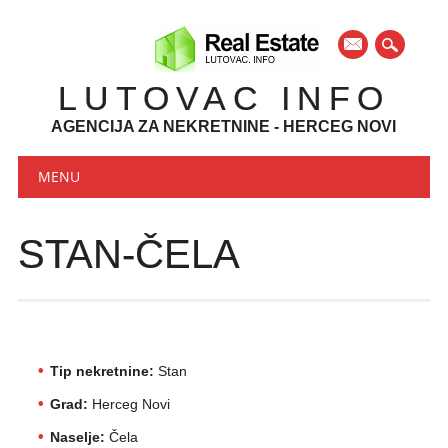
mail
LUTOVAC INFO
AGENCIJA ZA NEKRETNINE - HERCEG NOVI
Main menu
Skip to content
MENU
STAN-ČELA
Tip nekretnine:
Stan
Grad:
Herceg Novi
Naselje:
Čela