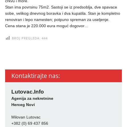
crkvu i more.
Stan ima povrsinu 75m2. Sastoji se iz predsoblja, dve spavace
sobe, velikog dnevnog boravka i dva kupatila. Stan je kompletno
renoviran i lepo namesten; potpuno spreman za useljenje.
Cena stana je 220.000 eura moguć dogovor…
BROJ PREGLEDA:
444
Kontaktirajte nas:
Lutovac.Info
Agenija za nekretnine
Herceg Novi
Milovan Lutovac
+382 (0) 69 437 856