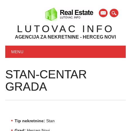
mail
LUTOVAC INFO
AGENCIJA ZA NEKRETNINE - HERCEG NOVI
Main menu
Skip to content
MENU
STAN-CENTAR
GRADA
Tip nekretnine:
Stan
Grad:
Herceg Novi