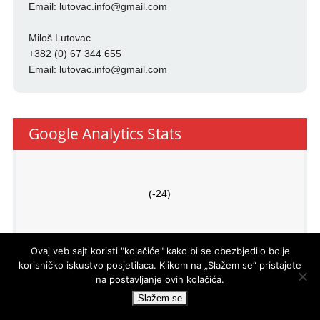
Email:
lutovac.info@gmail.com
Miloš Lutovac
+382 (0) 67 344 655
Email:
lutovac.info@gmail.com
Google Analytics Stats
(-24)
Ovaj veb sajt koristi "kolačiće" kako bi se obezbjedilo bolje
korisničko iskustvo posjetilaca. Klikom na „Slažem se“ pristajete
na postavljanje ovih kolačića.
PRO
ECO
d.o.o.
© LUTOVAC INFO
- DEVELOPED BY
Slažem se
POWERED BY
WP DEV SHED