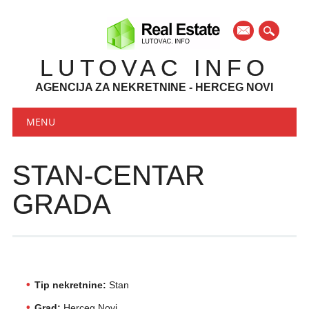
mail
LUTOVAC INFO
AGENCIJA ZA NEKRETNINE - HERCEG NOVI
Main menu
Skip to content
MENU
STAN-CENTAR
GRADA
Tip nekretnine:
Stan
Grad:
Herceg Novi