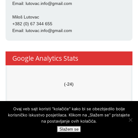
Email:
lutovac.info@gmail.com
Miloš Lutovac
+382 (0) 67 344 655
Email:
lutovac.info@gmail.com
Google Analytics Stats
(-24)
Ovaj veb sajt koristi "kolačiće" kako bi se obezbjedilo bolje
korisničko iskustvo posjetilaca. Klikom na „Slažem se“ pristajete
na postavljanje ovih kolačića.
PRO
ECO
d.o.o.
© LUTOVAC INFO
- DEVELOPED BY
Slažem se
POWERED BY
WP DEV SHED