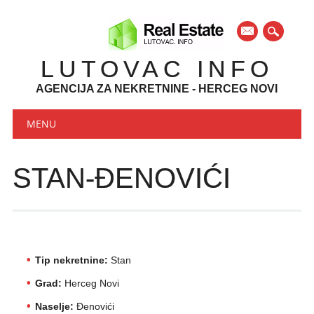
mail
LUTOVAC INFO
AGENCIJA ZA NEKRETNINE - HERCEG NOVI
Main menu
Skip to content
MENU
STAN-ĐENOVIĆI
Tip nekretnine:
Stan
Grad:
Herceg Novi
Naselje:
Đenovići