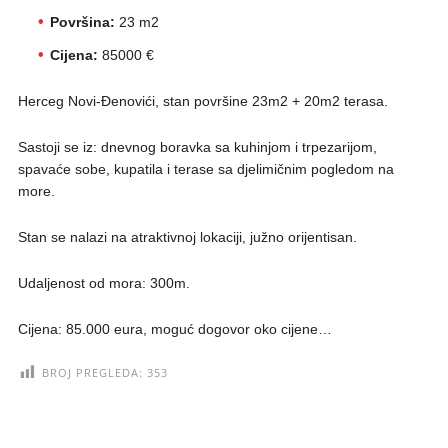
Površina:
23 m2
Cijena:
85000 €
Herceg Novi-Đenovići, stan površine 23m2 + 20m2 terasa.
Sastoji se iz: dnevnog boravka sa kuhinjom i trpezarijom,
spavaće sobe, kupatila i terase sa djelimičnim pogledom na
more.
Stan se nalazi na atraktivnoj lokaciji, južno orijentisan.
Udaljenost od mora: 300m.
Cijena: 85.000 eura, moguć dogovor oko cijene…
BROJ PREGLEDA:
353