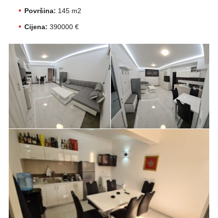
Površina:
145 m2
Cijena:
390000 €