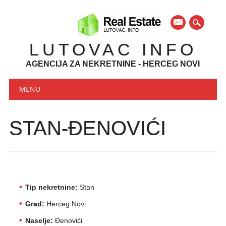
mail
LUTOVAC INFO
AGENCIJA ZA NEKRETNINE - HERCEG NOVI
Main menu
Skip to content
MENU
STAN-ĐENOVIĆI
Tip nekretnine:
Stan
Grad:
Herceg Novi
Naselje:
Đenovići