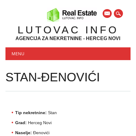
mail
LUTOVAC INFO
AGENCIJA ZA NEKRETNINE - HERCEG NOVI
Main menu
Skip to content
MENU
STAN-ĐENOVIĆI
Tip nekretnine:
Stan
Grad:
Herceg Novi
Naselje:
Đenovići