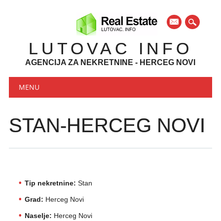
mail
LUTOVAC INFO
AGENCIJA ZA NEKRETNINE - HERCEG NOVI
Main menu
Skip to content
MENU
STAN-HERCEG NOVI
Tip nekretnine:
Stan
Grad:
Herceg Novi
Naselje:
Herceg Novi