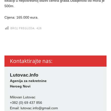
lokaciji u neposrednoj blizini centra grada.Udaljenost od mora je
500m.
Cijena: 165.000 eura.
BROJ PREGLEDA:
428
Kontaktirajte nas:
Lutovac.Info
Agenija za nekretnine
Herceg Novi
Milovan Lutovac
+382 (0) 69 437 856
Email:
lutovac.info@gmail.com