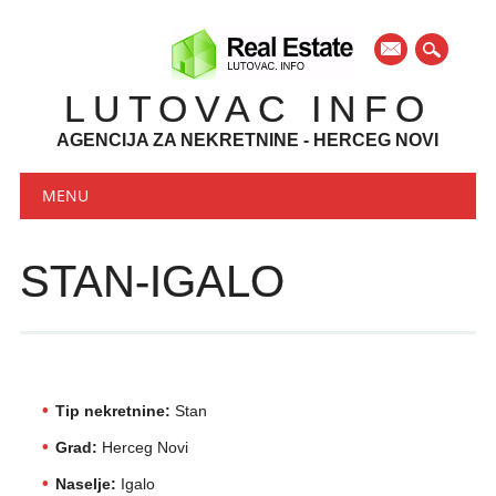
mail
LUTOVAC INFO
AGENCIJA ZA NEKRETNINE - HERCEG NOVI
Main menu
Skip to content
MENU
STAN-IGALO
Tip nekretnine:
Stan
Grad:
Herceg Novi
Naselje:
Igalo