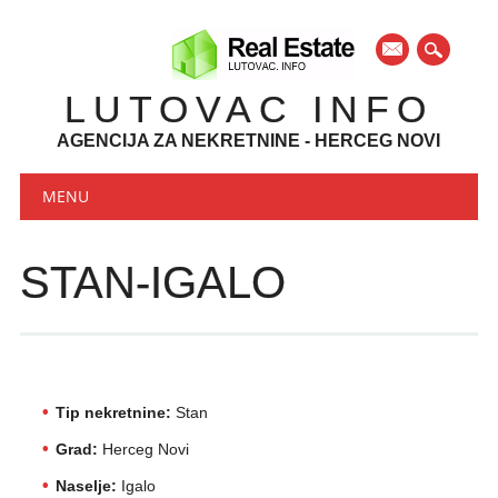
mail
LUTOVAC INFO
AGENCIJA ZA NEKRETNINE - HERCEG NOVI
Main menu
Skip to content
MENU
STAN-IGALO
Tip nekretnine:
Stan
Grad:
Herceg Novi
Naselje:
Igalo