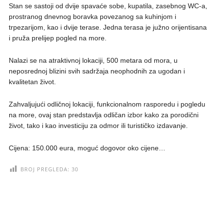
Stan se sastoji od dvije spavaće sobe, kupatila, zasebnog WC-a,
prostranog dnevnog boravka povezanog sa kuhinjom i
trpezarijom, kao i dvije terase. Jedna terasa je južno orijentisana
i pruža prelijep pogled na more.
Nalazi se na atraktivnoj lokaciji, 500 metara od mora, u
neposrednoj blizini svih sadržaja neophodnih za ugodan i
kvalitetan život.
Zahvaljujući odličnoj lokaciji, funkcionalnom rasporedu i pogledu
na more, ovaj stan predstavlja odličan izbor kako za porodični
život, tako i kao investiciju za odmor ili turističko izdavanje.
Cijena: 150.000 eura, moguć dogovor oko cijene…
BROJ PREGLEDA:
30