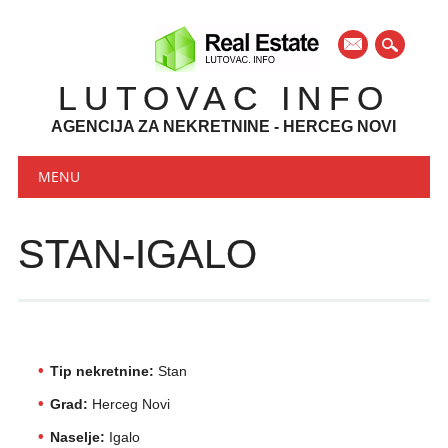
mail
LUTOVAC INFO
AGENCIJA ZA NEKRETNINE - HERCEG NOVI
Main menu
Skip to content
MENU
STAN-IGALO
Tip nekretnine:
Stan
Grad:
Herceg Novi
Naselje:
Igalo