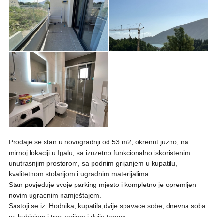
Prodaje se stan u novogradnji od 53 m2, okrenut juzno, na
mirnoj lokaciji u Igalu, sa izuzetno funkcionalno iskoristenim
unutrasnjim prostorom, sa podnim grijanjem u kupatilu,
kvalitetnom stolarijom i ugradnim materijalima.
Stan posjeduje svoje parking mjesto i kompletno je opremljen
novim ugradnim namještajem.
Sastoji se iz: Hodnika, kupatila,dvije spavace sobe, dnevna soba
sa kuhinjom i trpezarijom i dvije tarase.