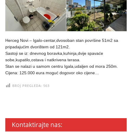
Herceg Novi – Igalo-centar,dvosoban stan površine 51m2 sa
pripadajućim dvorištem od 121m2.
Sastoji se iz: dnevnog boravka,kuhinja,dvije spavaće
sobe,kupatilo,ostava i natkrivena terasa.
Stan se nalazi u samom centru Igala,udaljen od mora 250m.
Cijena: 125.000 eura moguć dogovor oko cijene…
BROJ PREGLEDA:
563
Kontaktirajte nas: