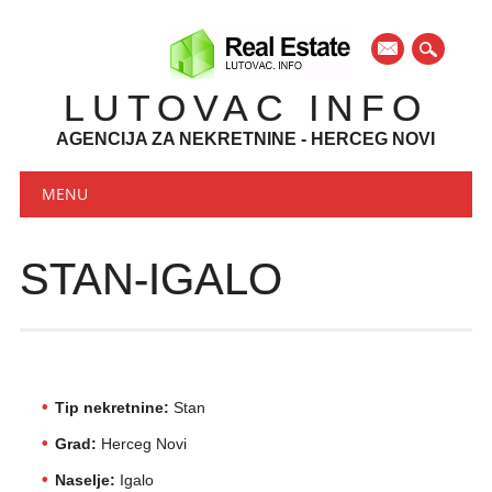
mail
LUTOVAC INFO
AGENCIJA ZA NEKRETNINE - HERCEG NOVI
Main menu
Skip to content
MENU
STAN-IGALO
Tip nekretnine:
Stan
Grad:
Herceg Novi
Naselje:
Igalo