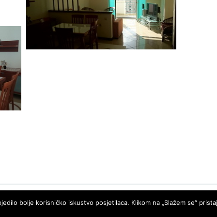
PRO
ECO
d.o.o.
© LUTOVAC INFO
- DEVELOPED BY
jedilo bolje korisničko iskustvo posjetilaca. Klikom na „Slažem se“ pristaj
POWERED BY
WP DEV SHED