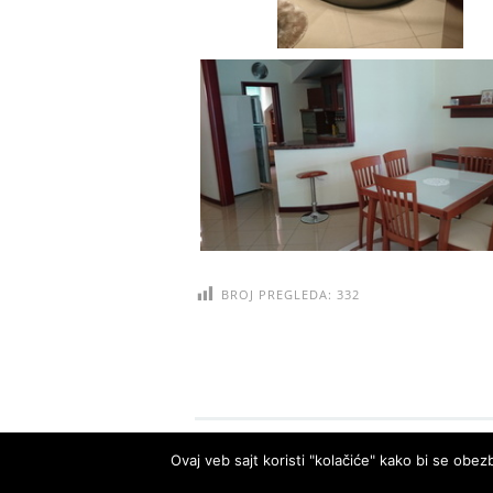
BROJ PREGLEDA:
332
Ovaj veb sajt koristi "kolačiće" kako bi se obezb