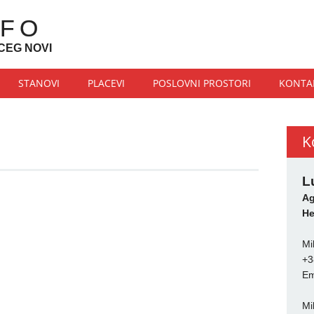
NFO
CEG NOVI
STANOVI
PLACEVI
POSLOVNI PROSTORI
KONTA
K
L
Ag
He
Mi
+3
Em
Mi