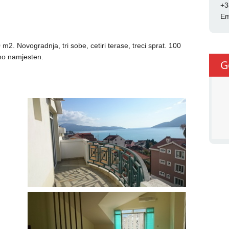
+3
Em
2. Novogradnja, tri sobe, cetiri terase, treci sprat. 100
no namjesten.
G