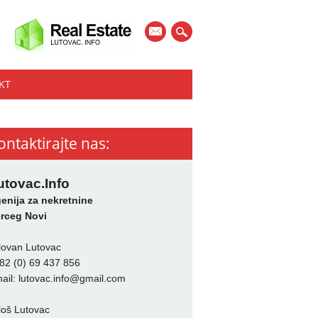
mail
KT
ontaktirajte nas:
utovac.Info
enija za nekretnine
rceg Novi
lovan Lutovac
82 (0) 69 437 856
ail:
lutovac.info@gmail.com
loš Lutovac