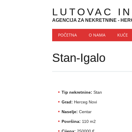
LUTOVAC I
AGENCIJA ZA NEKRETNINE - HER
Main menu
Skip to content
POČETNA
O NAMA
KUĆE
Stan-Igalo
Tip nekretnine:
Stan
Grad:
Herceg Novi
Naselje:
Centar
Površina:
110 m2
Cijena:
250000 €