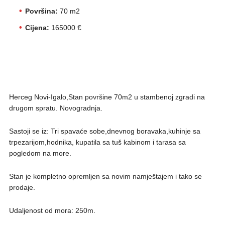
Površina:
70 m2
Cijena:
165000 €
Herceg Novi-Igalo,Stan površine 70m2 u stambenoj zgradi na
drugom spratu. Novogradnja.
Sastoji se iz: Tri spavaće sobe,dnevnog boravaka,kuhinje sa
trpezarijom,hodnika, kupatila sa tuš kabinom i tarasa sa
pogledom na more.
Stan je kompletno opremljen sa novim namještajem i tako se
prodaje.
Udaljenost od mora: 250m.