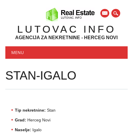
mail
LUTOVAC INFO
AGENCIJA ZA NEKRETNINE - HERCEG NOVI
Main menu
Skip to content
MENU
STAN-IGALO
Tip nekretnine:
Stan
Grad:
Herceg Novi
Naselje:
Igalo