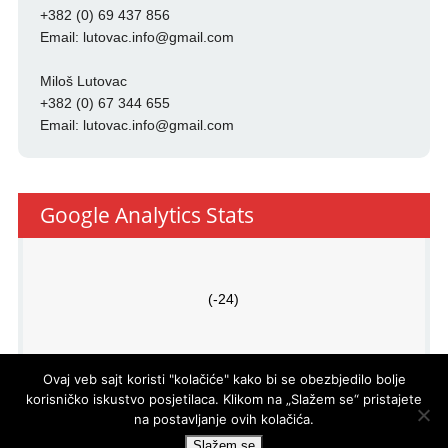
+382 (0) 69 437 856
Email:
lutovac.info@gmail.com
Miloš Lutovac
+382 (0) 67 344 655
Email:
lutovac.info@gmail.com
Google Analytics Stats
(-24)
Ovaj veb sajt koristi "kolačiće" kako bi se obezbjedilo bolje
korisničko iskustvo posjetilaca. Klikom na „Slažem se“ pristajete
na postavljanje ovih kolačića.
PRO
ECO
d.o.o.
© LUTOVAC INFO
- DEVELOPED BY
Slažem se