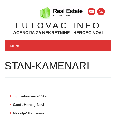
mail
LUTOVAC INFO
AGENCIJA ZA NEKRETNINE - HERCEG NOVI
Main menu
Skip to content
MENU
STAN-KAMENARI
Tip nekretnine:
Stan
Grad:
Herceg Novi
Naselje:
Kamenari