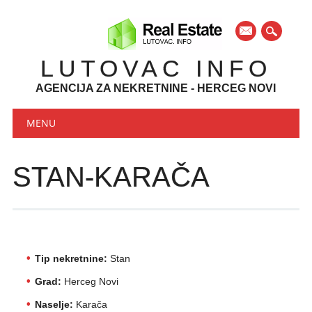
mail
LUTOVAC INFO
AGENCIJA ZA NEKRETNINE - HERCEG NOVI
Main menu
Skip to content
MENU
STAN-KARAČA
Tip nekretnine:
Stan
Grad:
Herceg Novi
Naselje:
Karača