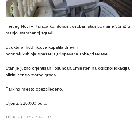
Herceg Novi – Karača,komforan trosoban stan površine 95m2 u
manjoj stambenoj zgradi.
Struktura: hodnik,dva kupatila,dnevni
boravak,kuhinja,trpezarija,tri spavaće sobe,tri terase.
Stan je južno orjentisan i osunčan.Smješten na odličnoj lokaciji u
blizini centra starog grada.
Parking mjesto obezbijeđeno.
Cijena: 220.000 eura
BROJ PREGLEDA:
218