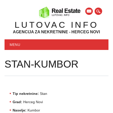
mail
LUTOVAC INFO
AGENCIJA ZA NEKRETNINE - HERCEG NOVI
Main menu
Skip to content
MENU
STAN-KUMBOR
Tip nekretnine:
Stan
Grad:
Herceg Novi
Naselje:
Kumbor