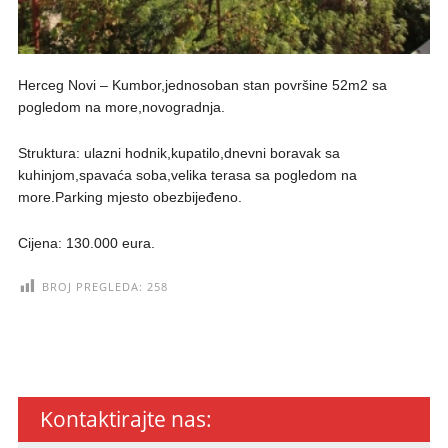
Herceg Novi – Kumbor,jednosoban stan površine 52m2 sa
pogledom na more,novogradnja.
Struktura: ulazni hodnik,kupatilo,dnevni boravak sa
kuhinjom,spavaća soba,velika terasa sa pogledom na
more.Parking mjesto obezbijeđeno.
Cijena: 130.000 eura.
BROJ PREGLEDA:
258
Kontaktirajte nas: