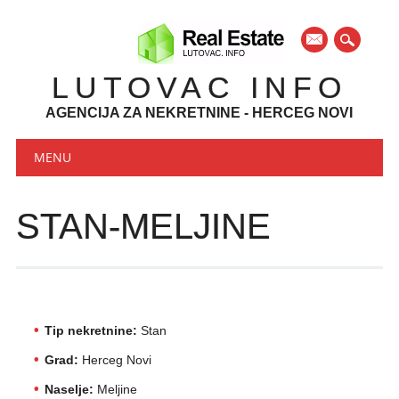
mail
LUTOVAC INFO
AGENCIJA ZA NEKRETNINE - HERCEG NOVI
Main menu
Skip to content
MENU
STAN-MELJINE
Tip nekretnine:
Stan
Grad:
Herceg Novi
Naselje:
Meljine