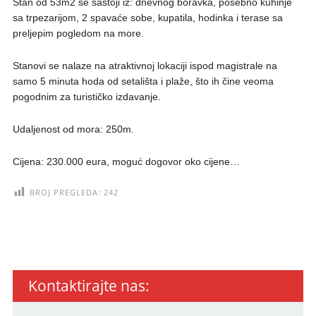
Stan od 53m2 se sastoji iz: dnevnog boravka, posebno kuhinje
sa trpezarijom, 2 spavaće sobe, kupatila, hodinka i terase sa
preljepim pogledom na more.
Stanovi se nalaze na atraktivnoj lokaciji ispod magistrale na
samo 5 minuta hoda od setališta i plaže, što ih čine veoma
pogodnim za turističko izdavanje.
Udaljenost od mora: 250m.
Cijena: 230.000 eura, moguć dogovor oko cijene…
BROJ PREGLEDA:
242
Kontaktirajte nas: