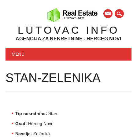
mail
LUTOVAC INFO
AGENCIJA ZA NEKRETNINE - HERCEG NOVI
Main menu
Skip to content
MENU
STAN-ZELENIKA
Tip nekretnine:
Stan
Grad:
Herceg Novi
Naselje:
Zelenika